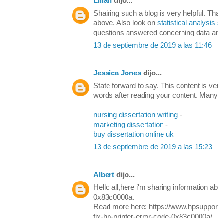
Lilian
dijo...
Shairing such a blog is very helpful. Th
above. Also look on
statistical analysis
questions answered concerning data an
13 de septiembre de 2019 a las 11:46
Jessica Jones
dijo...
State forward to say. This content is ve
words after reading your content. Many
nursing dissertation writing
-
marketing dissertation
-
buy dissertation online uk
13 de septiembre de 2019 a las 15:23
Albert
dijo...
Hello all,here i'm sharing information 
0x83c0000a.
Read more here: https://www.hpsuppor
fix-hp-printer-error-code-0x83c0000a/