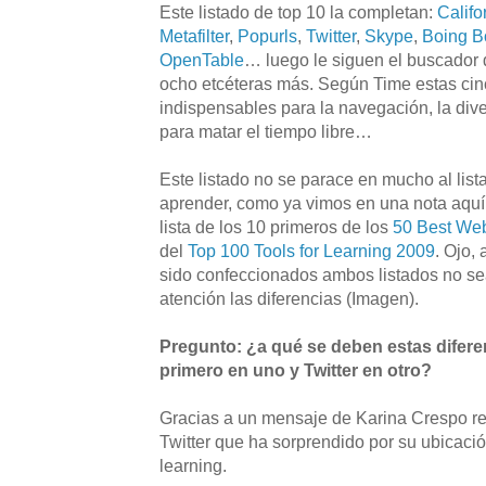
Este listado de top 10 la completan:
Califo
Metafilter
,
Popurl
s
,
Twitter
,
Skype
,
Boing B
OpenTable
… luego le siguen el buscador
ocho etcéteras más. Según Time estas ci
indispensables para la navegación, la dive
para matar el tiempo libre…
Este listado no se parace en mucho al lis
aprender, como ya vimos en una nota aquí
lista de los 10 primeros de los
50 Best Web
del
Top 100 Tools for Learning 2009
. Ojo,
sido confeccionados ambos listados no sea
atención las diferencias (Imagen).
Pregunto: ¿a qué se deben estas diferen
primero en uno y Twitter en otro?
Gracias a un mensaje de Karina Crespo r
Twitter que ha sorprendido por su ubicació
learning.