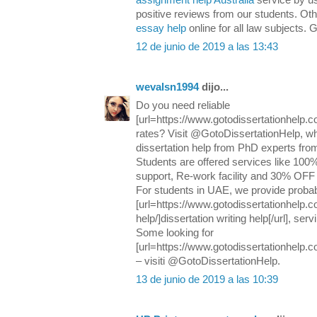
assignment help Australia
service by u
positive reviews from our students. Oth
essay help
online for all law subjects. 
12 de junio de 2019 a las 13:43
wevalsn1994
dijo...
Do you need reliable
[url=https://www.gotodissertationhelp.co.
rates? Visit @GotoDissertationHelp, wh
dissertation help from PhD experts from
Students are offered services like 100% 
support, Re-work facility and 30% OFF o
For students in UAE, we provide probab
[url=https://www.gotodissertationhelp.co
help/]dissertation writing help[/url], ser
Some looking for
[url=https://www.gotodissertationhelp.co
– visiti @GotoDissertationHelp.
13 de junio de 2019 a las 10:39