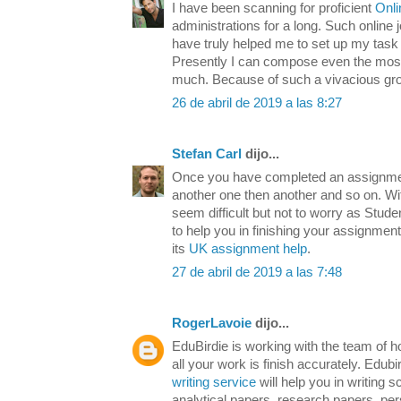
I have been scanning for proficient
Onli
administrations for a long. Such online
have truly helped me to set up my tas
Presently I can compose even the most 
much. Because of such a vivacious grou
26 de abril de 2019 a las 8:27
Stefan Carl
dijo...
Once you have completed an assignmen
another one then another and so on. Wit
seem difficult but not to worry as Stu
to help you in finishing your assignmen
its
UK assignment help
.
27 de abril de 2019 a las 7:48
RogerLavoie
dijo...
EduBirdie is working with the team of 
all your work is finish accurately. Edubi
writing service
will help you in writing sc
analytical papers, research papers, pe